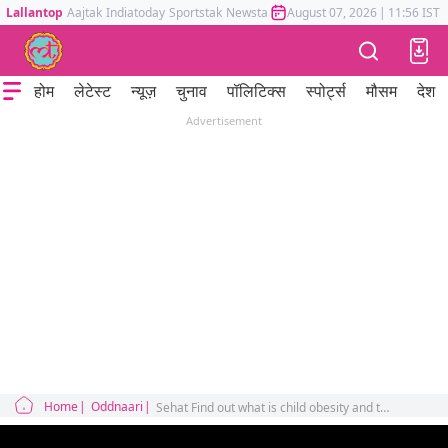
Lallantop
Aajtak
Indiatoday
Sportstak
Newstak
Mumbai Tak
August 07, 2026
Astrotak
|
11:56 IST
होम
लेटेस्ट
न्यूज़
चुनाव
पॉलिटिक्स
स्पोर्ट्स
मौसम
देश
Advertisement
Home
Oddnaari
Sehat Find out what is child obesity and the causes behind it