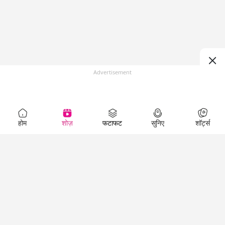
Advertisement
होम
शोज़
फटाफट
सुनिए
शॉर्ट्स
Top Shows
LallanKhas News
Entertainment
News
The Lallantop Show
Hindi Satire & Humor
Duniyadaari
Lallankhas Specials
Guest in the
Breaking News
Entertainment News
Newsroom
Top Political News
Hindi
Netanagri
Hindi
Top stories Cinema
Lallantop Baithki
Top History News
Entertainment Special
Kharcha Paani
Real Stories News
News
Aasan Bhasha Mein
Latest Political News
Top movies series
Social List
Top Literature News
review