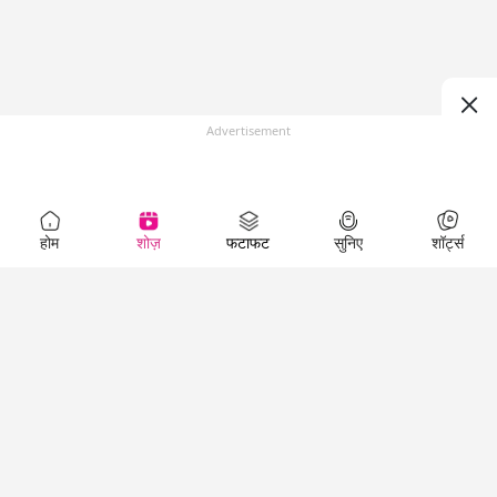
Advertisement
होम
शोज़
फटाफट
सुनिए
शॉर्ट्स
Top Shows
LallanKhas News
Entertainment
News
The Lallantop Show
Hindi Satire & Humor
Duniyadaari
Lallankhas Specials
Guest in the
Breaking News
Entertainment News
Newsroom
Top Political News
Hindi
Netanagri
Hindi
Top stories Cinema
Lallantop Baithki
Top History News
Entertainment Special
Kharcha Paani
Real Stories News
News
Aasan Bhasha Mein
Latest Political News
Top movies series
Social List
Top Literature News
review
Tarikh
Top Persons News
Latest Entertainment
Sehat
Top Profiles
News
The Cinema Show
Viral News