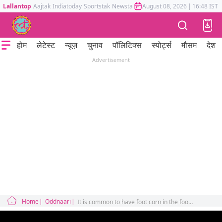
Lallantop
Aajtak
Indiatoday
Sportstak
Newstak
Mumbai Tak
August 08, 2026
Astrotak
|
16:48 IST
होम
लेटेस्ट
न्यूज़
चुनाव
पॉलिटिक्स
स्पोर्ट्स
मौसम
देश
Advertisement
Home
Oddnaari
It is common to have foot corn in the foot, how to avoid it