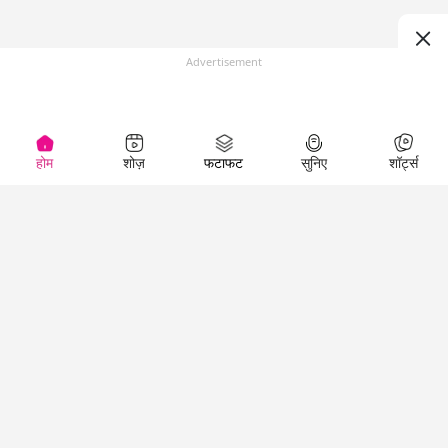
Advertisement
होम
शोज़
फटाफट
सुनिए
शॉर्ट्स
(
)
Top Shows
LallanKhas News
Entertainment
News
The Lallantop Show
Hindi Satire & Humor
Duniyadaari
Lallankhas Specials
Guest in the
Breaking News
Entertainment News
Newsroom
Top Political News
Hindi
Netanagri
Hindi
Top stories Cinema
Lallantop Baithki
Top History News
Entertainment Special
Kharcha Paani
Real Stories News
News
Aasan Bhasha Mein
Latest Political News
Top movies series
Social List
Top Literature News
review
Tarikh
Top Persons News
Latest Entertainment
Sehat
Top Profiles
News
The Cinema Show
Viral News
Business News
Technology
Top News