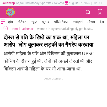
Lallantop
Aajtak
Indiatoday
Sportstak
Newstak
Mumbai Tak
August 07, 2026
Astrotak
|
00:53 IST
होम
लेटेस्ट
न्यूज़
चुनाव
पॉलिटिक्स
स्पोर्ट्स
मौसम
देश
Oddnaari
woman in Hyderabad allegedly got husband's friend gang-raped by 5 people on suspicion of affair
Home
दोस्त से पति के रिश्ते का शक था, महिला पर
आरोप- लोग बुलाकर लड़की का गैंगरेप करवाया
आरोपी महिला के पति और विक्टिम की मुलाकात UPSC
कोचिंग के दौरान हुई थी. दोनों की अच्छी दोस्ती थी और
विक्टिम आरोपी महिला के घर भी आना-जाना था.
Advertisement