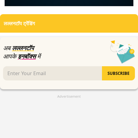
0
seconds
of
लल्लनटॉप ट्रेंडिंग
6
minutes,
50
seconds
अब
लल्लनटॉप
आपके
इनबॉक्स
में
SUBSCRIBE
Advertisement