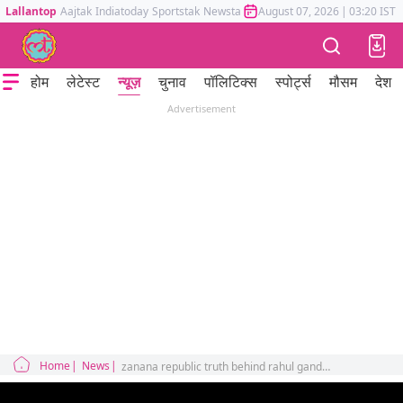
Lallantop
Aajtak
Indiatoday
Sportstak
Newstak
Mumbai Tak
August 07, 2026
Astrotak
|
03:20 IST
होम
लेटेस्ट
न्यूज़
चुनाव
पॉलिटिक्स
स्पोर्ट्स
मौसम
देश
Advertisement
Home
News
zanana republic truth behind rahul gandhi flying kiss in parliament