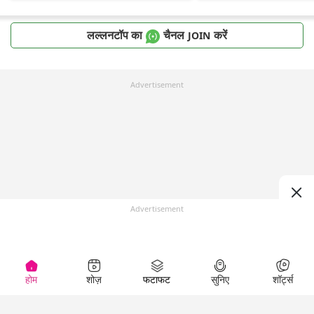
लल्लनटॉप का
चैनल
करें
JOIN
Advertisement
Advertisement
होम
शोज़
फटाफट
सुनिए
शॉर्ट्स