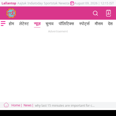
Lallantop
Aajtak
Indiatoday
Sportstak
Newstak
Mumbai Tak
August 09, 2026
Astrotak
|
12:15 IST
होम
लेटेस्ट
न्यूज़
चुनाव
पॉलिटिक्स
स्पोर्ट्स
मौसम
देश
Advertisement
Home
News
why last 15 miniutes are important for chandrayaan 3