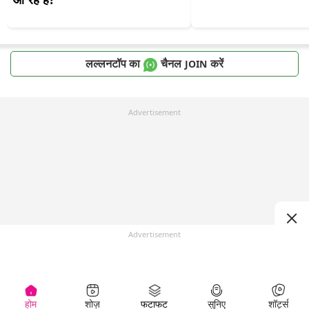
लल्लनटॉप का
चैनल
करें
JOIN
Advertisement
Advertisement
होम
शोज़
फटाफट
सुनिए
शॉर्ट्स