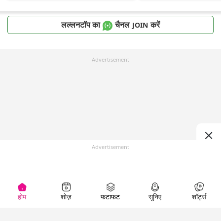
लल्लनटॉप का
चैनल
करें
JOIN
Advertisement
Advertisement
होम
शोज़
फटाफट
सुनिए
शॉर्ट्स