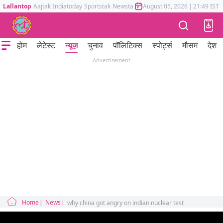
Lallantop
Aajtak
Indiatoday
Sportstak
Newstak
Mumbai Tak
August 05, 2026
Astrotak
|
21:49 IST
होम
लेटेस्ट
न्यूज़
चुनाव
पॉलिटिक्स
स्पोर्ट्स
मौसम
देश
Advertisement
Home
News
why china got angry on indian nuclear test