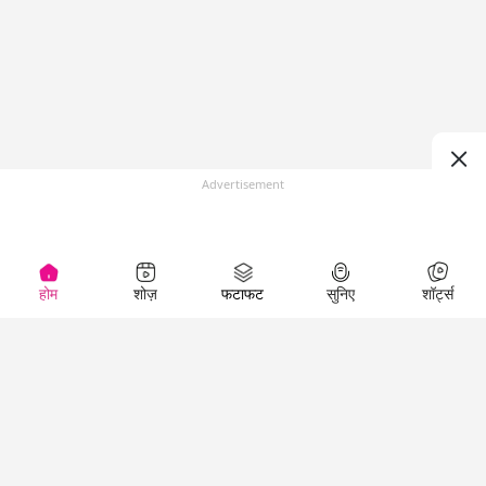
Advertisement
होम
शोज़
फटाफट
सुनिए
शॉर्ट्स
Top Shows
LallanKhas News
Entertainment
News
The Lallantop Show
Hindi Satire & Humor
Duniyadaari
Lallankhas Specials
Guest in the
Breaking News
Entertainment News
Newsroom
Top Political News
Hindi
Netanagri
Hindi
Top stories Cinema
Lallantop Baithki
Top History News
Entertainment Special
Kharcha Paani
Real Stories News
News