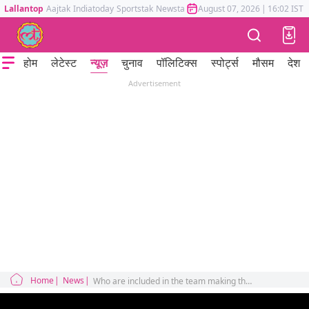
Lallantop
Aajtak
Indiatoday
Sportstak
Newstak
Mumbai Tak
August 07, 2026
Astrotak
|
16:02 IST
होम
लेटेस्ट
न्यूज़
चुनाव
पॉलिटिक्स
स्पोर्ट्स
मौसम
देश
Advertisement
Home
News
Who are included in the team making the budget 2023? Will be presented on February 1