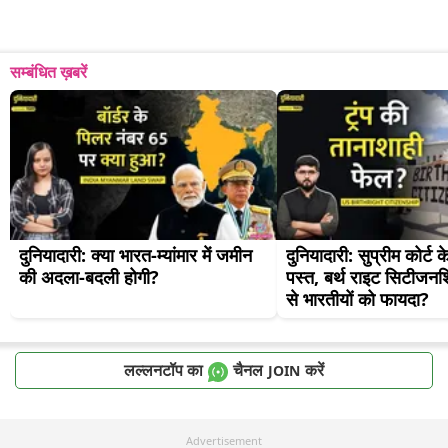
सम्बंधित ख़बरें
दुनियादारी: क्या भारत-म्यांमार में जमीन 
दुनियादारी: सुप्रीम कोर्ट क
की अदला-बदली होगी?
पस्त, बर्थ राइट सिटीजनशि
से भारतीयों को फायदा?
लल्लनटॉप का
चैनल
करें
JOIN
Advertisement