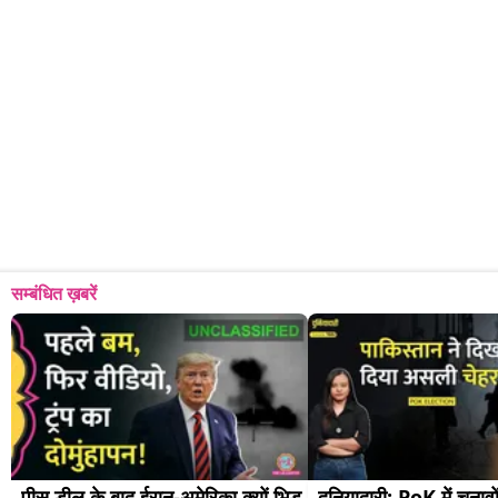
सम्बंधित ख़बरें
पीस डील के बाद ईरान-अमेरिका क्यों भिड़ 
दुनियादारी: PoK में चुनावों