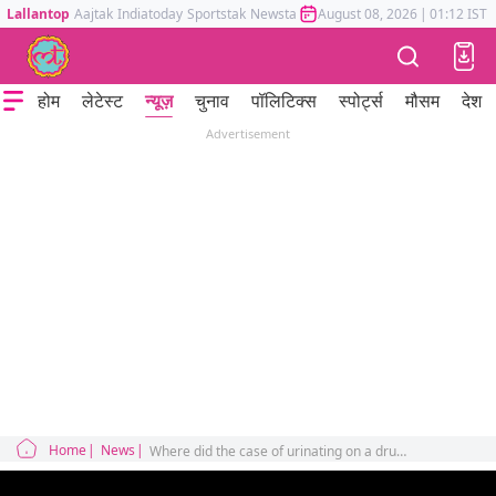
Lallantop
Aajtak
Indiatoday
Sportstak
Newstak
Mumbai Tak
August 08, 2026
Astrotak
|
01:12 IST
होम
लेटेस्ट
न्यूज़
चुनाव
पॉलिटिक्स
स्पोर्ट्स
मौसम
देश
Advertisement
Home
News
Where did the case of urinating on a drunk woman come from after the fight in the plane?