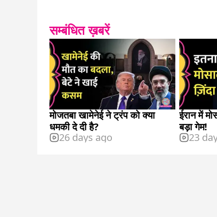
सम्बंधित ख़बरें
मोजतबा खामेनेई ने ट्रंप को क्या
ईरान में 
धमकी दे दी है?
बड़ा गेम!
26 days ago
23 da