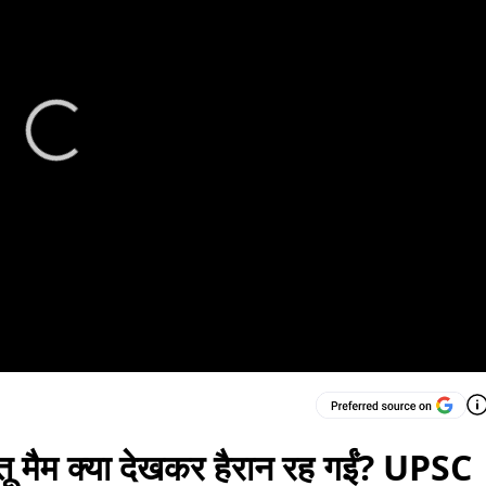
ीतू मैम क्या देखकर हैरान रह गईं? UPSC