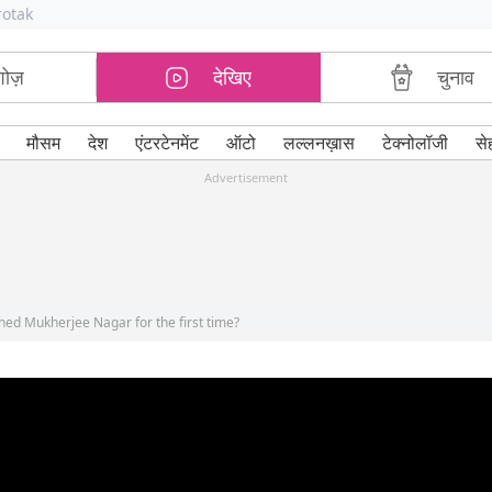
rotak
शोज़
देखिए
चुनाव
मौसम
देश
एंटरटेनमेंट
ऑटो
लल्लनख़ास
टेक्नोलॉजी
से
Advertisement
d Mukherjee Nagar for the first time?