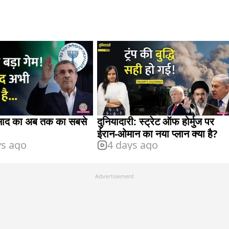
मोसाद का अब तक का सबसे
दुनियादारी: स्ट्रेट ऑफ होर्मुज पर
ईरान-ओमान का नया प्लान क्या है?
ys ago
4 days ago
Advertisement