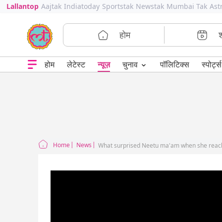
Lallantop
Aajtak
Indiatoday
Sportstak
Newstak
Mumbai Tak
Ast
होम
⌄
चुनाव
होम
लेटेस्ट
न्यूज़
पॉलिटिक्स
स्पोर्ट्स
Home
News
What surprised Neetu ma'am when she reache