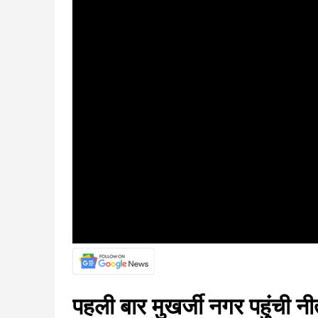
पहली बार मुखर्जी नगर पहुंची न