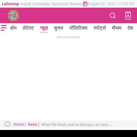
Lallantop
Aajtak
Indiatoday
Sportstak
Newstak
Mumbai Tak
August 07, 2026
Astrotak
|
17:30 IST
होम
लेटेस्ट
न्यूज़
चुनाव
पॉलिटिक्स
स्पोर्ट्स
मौसम
देश
Advertisement
Home
News
What PM Modi said on Manipur as soon as Rahul Gandhi walked out with the opposition?