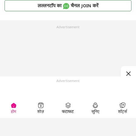
लल्लनटॉप का
चैनल
करें
JOIN
Advertisement
Advertisement
होम
शोज़
फटाफट
सुनिए
शॉर्ट्स
Top Shows
LallanKhas News
Entertainment