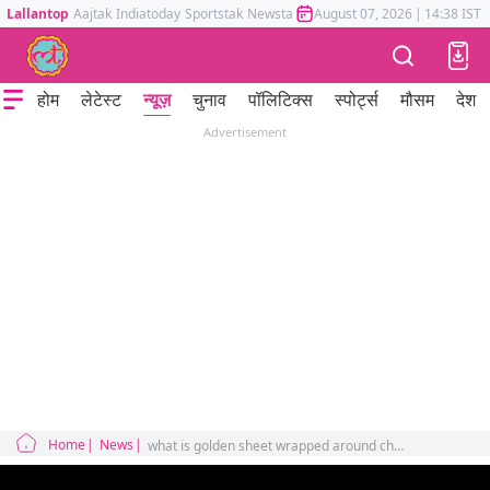
Lallantop
Aajtak
Indiatoday
Sportstak
Newstak
Mumbai Tak
August 07, 2026
Astrotak
|
14:38 IST
होम
लेटेस्ट
न्यूज़
चुनाव
पॉलिटिक्स
स्पोर्ट्स
मौसम
देश
Advertisement
Home
News
what is golden sheet wrapped around chandrayaan 3