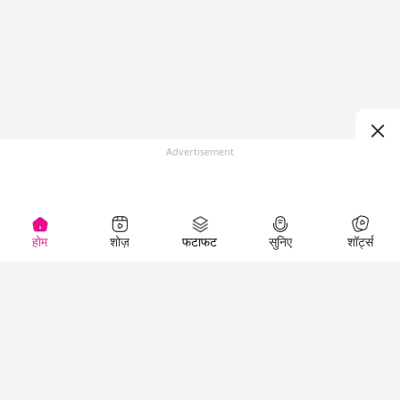
Advertisement
होम
शोज़
फटाफट
सुनिए
शॉर्ट्स
Top Shows
LallanKhas News
Entertainment
News
The Lallantop Show
Hindi Satire & Humor
Duniyadaari
Lallankhas Specials
Guest in the
Breaking News
Entertainment News
Newsroom
Top Political News
Hindi
Netanagri
Hindi
Top stories Cinema
Lallantop Baithki
Top History News
Entertainment Special
Kharcha Paani
Real Stories News
News