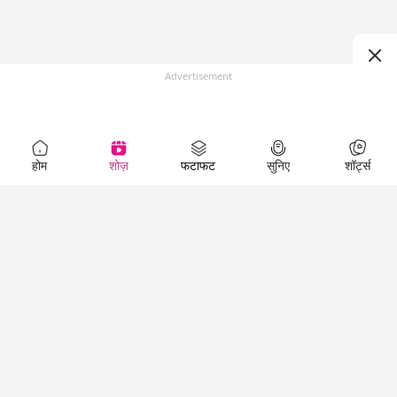
Advertisement
होम
शोज़
फटाफट
सुनिए
शॉर्ट्स
Top Shows
LallanKhas News
Entertainment
News
The Lallantop Show
Hindi Satire & Humor
Duniyadaari
Lallankhas Specials
Guest in the
Breaking News
Entertainment News
Newsroom
Top Political News
Hindi
Netanagri
Hindi
Top stories Cinema
Lallantop Baithki
Top History News
Entertainment Special
Kharcha Paani
Real Stories News
News
Aasan Bhasha Mein
Latest Political News
Top movies series
Social List
Top Literature News
review
Tarikh
Top Persons News
Latest Entertainment
Sehat
Top Profiles
News
The Cinema Show
Viral News