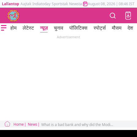
Lallantop
Aajtak
Indiatoday
Sportstak
Newstak
Mumbai Tak
August 08, 2026
Astrotak
|
08:46 IST
होम
लेटेस्ट
न्यूज़
चुनाव
पॉलिटिक्स
स्पोर्ट्स
मौसम
देश
Advertisement
Home
News
What is a bad bank and why did the Modi government give thousands of crores to it