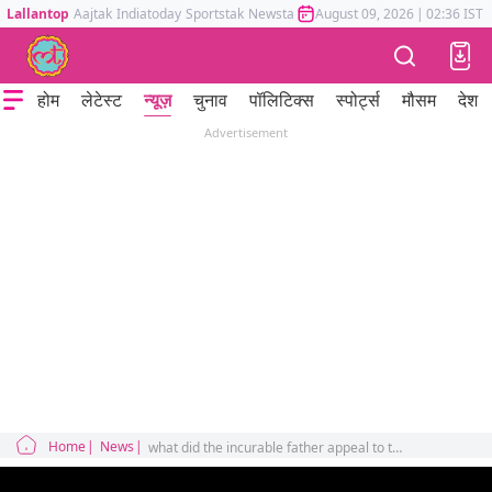
Lallantop
Aajtak
Indiatoday
Sportstak
Newstak
Mumbai Tak
August 09, 2026
Astrotak
|
02:36 IST
होम
लेटेस्ट
न्यूज़
चुनाव
पॉलिटिक्स
स्पोर्ट्स
मौसम
देश
Advertisement
Home
News
what did the incurable father appeal to the government on the death of anti-social elements in the Nuh violence?