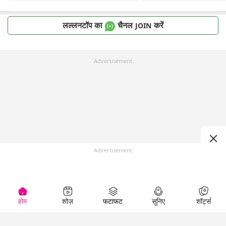
लल्लनटॉप का
चैनल
करें
JOIN
Advertisement
Advertisement
होम
शोज़
फटाफट
सुनिए
शॉर्ट्स