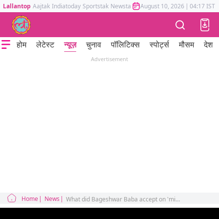
Lallantop
Aajtak
Indiatoday
Sportstak
Newstak
Mumbai Tak
August 10, 2026
Astrotak
|
04:17 IST
होम
लेटेस्ट
न्यूज़
चुनाव
पॉलिटिक्स
स्पोर्ट्स
मौसम
देश
Advertisement
Home
News
What did Bageshwar Baba accept on 'miracle' by commenting on Shyam Manav