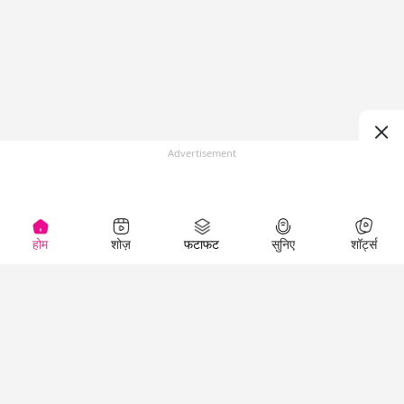
Advertisement
होम
शोज़
फटाफट
सुनिए
शॉर्ट्स
Top Shows
LallanKhas News
Entertainment
News
The Lallantop Show
Hindi Satire & Humor
Duniyadaari
Lallankhas Specials
Guest in the
Breaking News
Entertainment News
Newsroom
Top Political News
Hindi
Netanagri
Hindi
Top stories Cinema
Lallantop Baithki
Top History News
Entertainment Special
Kharcha Paani
Real Stories News
News