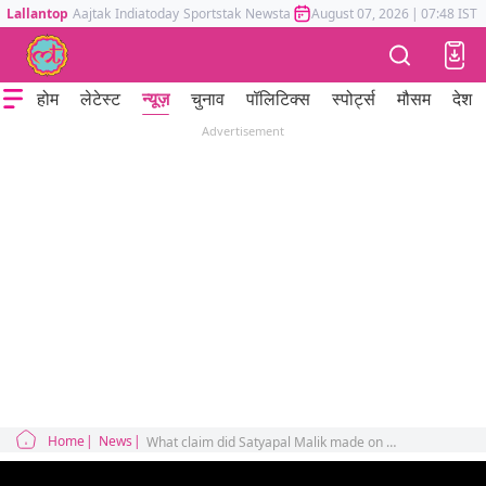
Lallantop
Aajtak
Indiatoday
Sportstak
Newstak
Mumbai Tak
August 07, 2026
Astrotak
|
07:48 IST
होम
लेटेस्ट
न्यूज़
चुनाव
पॉलिटिक्स
स्पोर्ट्स
मौसम
देश
Advertisement
Home
News
What claim did Satyapal Malik made on BJP for Nuh violence and Ram Mandir?