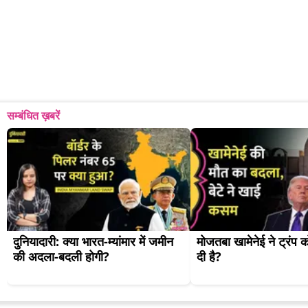
सम्बंधित ख़बरें
दुनियादारी: क्या भारत-म्यांमार में जमीन 
मोजतबा खामेनेई ने ट्रंप क
की अदला-बदली होगी?
दी है?