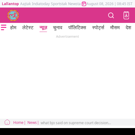
Lallantop
Aajtak
Indiatoday
Sportstak
Newstak
Mumbai Tak
August 08, 2026
Astrotak
|
08:45 IST
होम
लेटेस्ट
न्यूज़
चुनाव
पॉलिटिक्स
स्पोर्ट्स
मौसम
देश
Advertisement
Home
News
what bjo said on supreme court decision on rahul gandhi