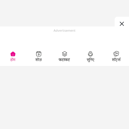
Advertisement
होम
शोज़
फटाफट
सुनिए
शॉर्ट्स
Top Shows
LallanKhas News
Entertainment
News
The Lallantop Show
Hindi Satire & Humor
Duniyadaari
Lallankhas Specials
Guest in the
Breaking News
Entertainment News
Newsroom
Top Political News
Hindi
Netanagri
Hindi
Top stories Cinema
Lallantop Baithki
Top History News
Entertainment Special
Kharcha Paani
Real Stories News
News
Aasan Bhasha Mein
Latest Political News
Top movies series
Social List
Top Literature News
review
Tarikh
Top Persons News
Latest Entertainment
Sehat
Top Profiles
News
The Cinema Show
Viral News