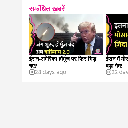
सम्बंधित ख़बरें
ईरान-अमेरिका हॉर्मुज पर फिर भिड़
ईरान में 
गए?
बड़ा गेम!
28 days ago
22 da