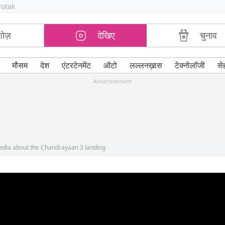
rotak
शोज़
देखिए
चुनाव
मौसम
देश
एंटरटेनमेंट
ऑटो
लल्लनख़ास
टेक्नोलॉजी
से
Advertisement
 media about the Chandrayaan 3 landing