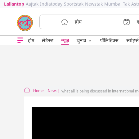
Lallantop
Aajtak
Indiatoday
Sportstak
Newstak
Mumbai Tak
Ast
होम
⌄
चुनाव
होम
लेटेस्ट
न्यूज़
पॉलिटिक्स
स्पोर्ट्स
Home
News
what all is being discussed in international