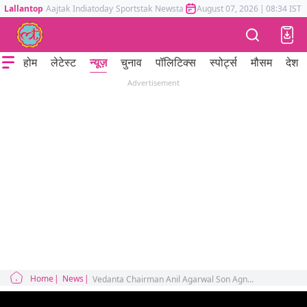
Lallantop
Aajtak
Indiatoday
Sportstak
Newstak
Mumbai Tak
August 07, 2026
Astrotak
|
08:34 IST
होम
लेटेस्ट
न्यूज़
चुनाव
पॉलिटिक्स
स्पोर्ट्स
मौसम
देश
Advertisement
Home
News
Vedanta Chairman Anil Agarwal Son Agnivesh Died In America