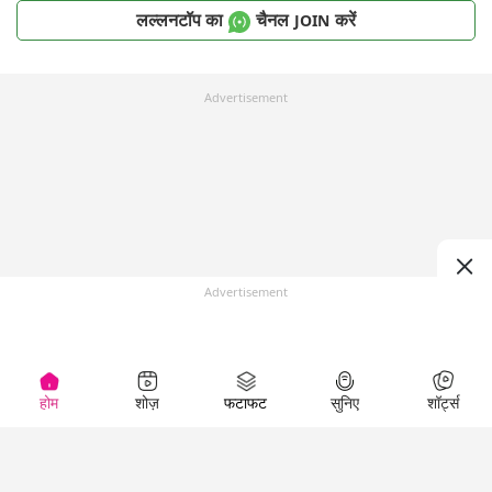
लल्लनटॉप का
चैनल
करें
JOIN
Advertisement
Advertisement
होम
शोज़
फटाफट
सुनिए
शॉर्ट्स
Top Shows
LallanKhas News
Entertainment