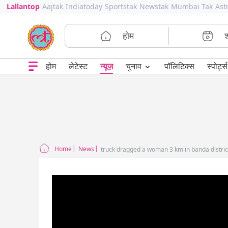
Lallantop
Aajtak
Indiatoday
Sportstak
Newstak
Mumbai Tak
Ast
होम
⌄
चुनाव
होम
लेटेस्ट
न्यूज़
पॉलिटिक्स
स्पोर्ट्स
Home
News
truck dragged a woman 3 km in banda distric