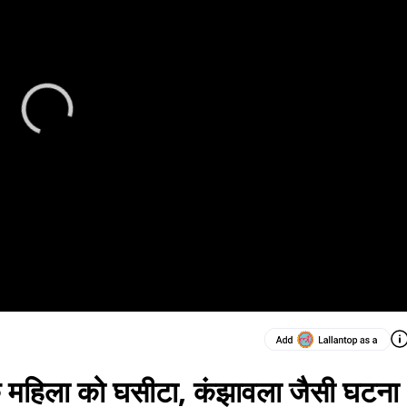
तक महिला को घसीटा, कंझावला जैसी घटना