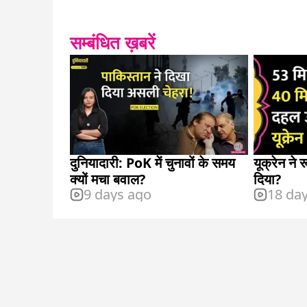
सम्बंधित ख़बरें
दुनियादारी: PoK में चुनावों के समय
यूक्रेन ने
क्यों मचा बवाल?
दिया?
9 days ago
18 da