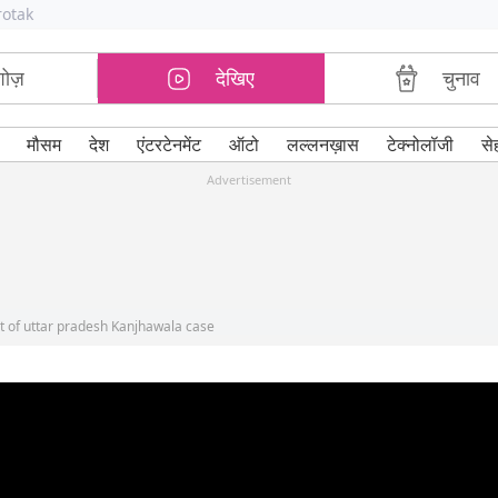
rotak
शोज़
देखिए
चुनाव
मौसम
देश
एंटरटेनमेंट
ऑटो
लल्लनख़ास
टेक्नोलॉजी
से
Advertisement
t of uttar pradesh Kanjhawala case