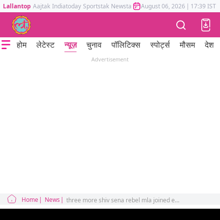
Lallantop
Aajtak
Indiatoday
Sportstak
Newstak
Mumbai Tak
August 06, 2026
Astrotak
|
17:39 IST
होम
लेटेस्ट
न्यूज़
चुनाव
पॉलिटिक्स
स्पोर्ट्स
मौसम
देश
Advertisement
Home
News
three more shiv sena rebel mla joined eknath shinde reached guwahati assam