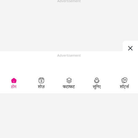
Advertisement
Advertisement
होम
शोज़
फटाफट
सुनिए
शॉर्ट्स
Top Shows
LallanKhas News
Entertainment
News
The Lallantop Show
Hindi Satire & Humor
Duniyadaari
Lallankhas Specials
Guest in the
Breaking News
Entertainment News
Newsroom
Top Political News
Hindi
Netanagri
Hindi
Top stories Cinema
Lallantop Baithki
Top History News
Entertainment Special