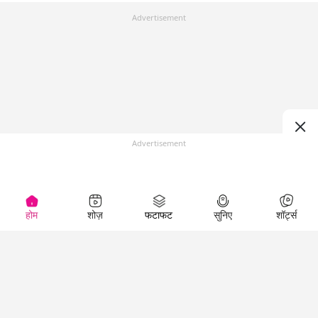
Advertisement
Advertisement
होम
शोज़
फटाफट
सुनिए
शॉर्ट्स
Top Shows
LallanKhas News
Entertainment
News
The Lallantop Show
Hindi Satire & Humor
Duniyadaari
Lallankhas Specials
Guest in the
Breaking News
Entertainment News
Newsroom
Top Political News
Hindi
Netanagri
Hindi
Top stories Cinema