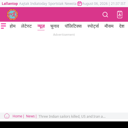
Lallantop
Aajtak
Indiatoday
Sportstak
Newstak
Mumbai Tak
August 06, 2026
Astrotak
|
21:37 IST
होम
लेटेस्ट
न्यूज़
चुनाव
पॉलिटिक्स
स्पोर्ट्स
मौसम
देश
Advertisement
Home
News
Three Indian sailors killed, US and Iran at loggerheads over Hormuz attack