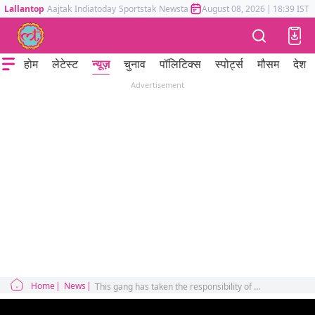
Lallantop
Aajtak
Indiatoday
Sportstak
Newstak
Mumbai Tak
August 08, 2026
Astrotak
|
18:39 IST
होम
लेटेस्ट
न्यूज़
चुनाव
पॉलिटिक्स
स्पोर्ट्स
मौसम
देश
Advertisement
Home
News
This gang has taken the responsibility of killing Khalistani terrorist in Canada