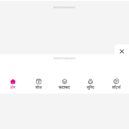
Advertisement
Advertisement
होम
शोज़
फटाफट
सुनिए
शॉर्ट्स
Top Shows
LallanKhas News
Entertainment
News
The Lallantop Show
Hindi Satire & Humor
Duniyadaari
Lallankhas Specials
Guest in the
Breaking News
Entertainment News
Newsroom
Top Political News
Hindi
Netanagri
Hindi
Top stories Cinema