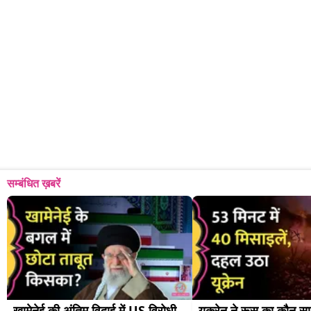
सम्बंधित ख़बरें
खामेनेई की अंतिम विदाई में US विरोधी 
यूक्रेन ने रूस का कौन सा 