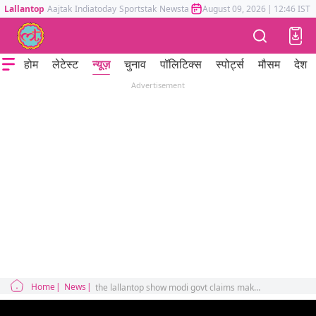
Lallantop
Aajtak
Indiatoday
Sportstak
Newstak
Mumbai Tak
August 09, 2026
Astrotak
|
12:46 IST
होम
लेटेस्ट
न्यूज़
चुनाव
पॉलिटिक्स
स्पोर्ट्स
मौसम
देश
Advertisement
Home
News
the lallantop show modi govt claims making india third largest economy opposition critisizes