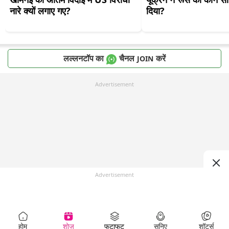
नारे क्यों लगाए गए?
दिया?
लल्लनटॉप का
चैनल
करें
JOIN
Advertisement
Advertisement
होम
शोज़
फटाफट
सुनिए
शॉर्ट्स