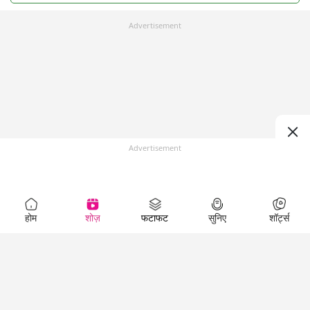
Advertisement
Advertisement
होम
शोज़
फटाफट
सुनिए
शॉर्ट्स
Top Shows
LallanKhas News
Entertainment
News
The Lallantop Show
Hindi Satire & Humor
Duniyadaari
Lallankhas Specials
Guest in the
Breaking News
Entertainment News
Newsroom
Top Political News
Hindi