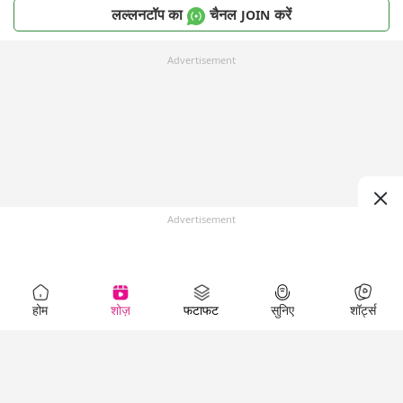
लल्लनटॉप का
चैनल
करें
JOIN
Advertisement
Advertisement
होम
शोज़
फटाफट
सुनिए
शॉर्ट्स
Top Shows
LallanKhas News
Entertainment
News
The Lallantop Show
Hindi Satire & Humor