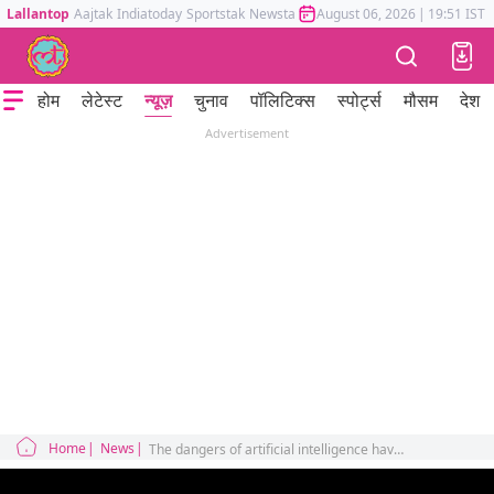
Lallantop
Aajtak
Indiatoday
Sportstak
Newstak
Mumbai Tak
August 06, 2026
Astrotak
|
19:51 IST
होम
लेटेस्ट
न्यूज़
चुनाव
पॉलिटिक्स
स्पोर्ट्स
मौसम
देश
Advertisement
Home
News
The dangers of artificial intelligence have reached far beyond the 'fear of losing the job', you will lose your senses after hearing this!