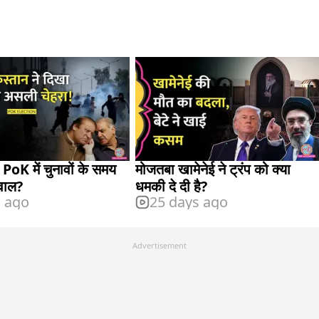
 PoK में चुनावों के समय
मोजतबा खामेनेई ने ट्रंप को क्या
बवाल?
धमकी दे दी है?
s ago
25 days ago
Advertisement