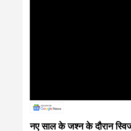
नए साल के जश्न के दौरान स्विजर