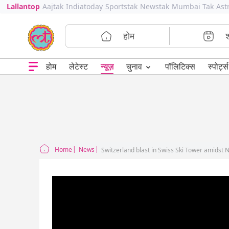
Lallantop
Aajtak
Indiatoday
Sportstak
Newstak
Mumbai Tak
Ast
होम
⌄
चुनाव
होम
लेटेस्ट
न्यूज़
पॉलिटिक्स
स्पोर्ट्स
Home
News
Switzerland blast in Swiss Ski Tower amidst