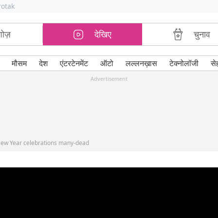
rotak
शोज़
देखिए
चुनाव
मौसम
देश
एंटरटेनमेंट
ऑटो
लल्लनख़ास
टेक्नोलॉजी
से
Advertisement
 New Year celebrations many-dead