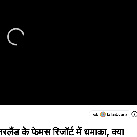
लैंड के फेमस रिजॉर्ट में धमाका, क्या