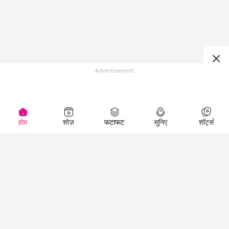
Advertisement
होम
शोज़
फटाफट
सुनिए
शॉर्ट्स
Top Shows
LallanKhas News
Entertainment
News
The Lallantop Show
Hindi Satire & Humor
Duniyadaari
Lallankhas Specials
Guest in the
Breaking News
Entertainment News
Newsroom
Top Political News
Hindi
Netanagri
Hindi
Top stories Cinema
Lallantop Baithki
Top History News
Entertainment Special
Kharcha Paani
Real Stories News
News
Aasan Bhasha Mein
Latest Political News
Top movies series
Social List
Top Literature News
review
Tarikh
Top Persons News
Latest Entertainment