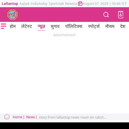
Lallantop
Aajtak
Indiatoday
Sportstak
Newstak
Mumbai Tak
August 07, 2026
Astrotak
|
00:46 IST
होम
लेटेस्ट
न्यूज़
चुनाव
पॉलिटिक्स
स्पोर्ट्स
मौसम
देश
Advertisement
Home
News
story from lallantop news room on rakshabandhan