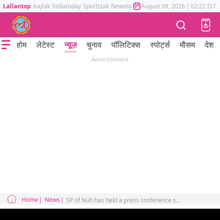
Lallantop
Aajtak
Indiatoday
Sportstak
Newstak
Mumbai Tak
August 08, 2026
Astrotak
|
02:22 IST
होम
लेटेस्ट
न्यूज़
चुनाव
पॉलिटिक्स
स्पोर्ट्स
मौसम
देश
Advertisement
Home
News
SP of Nuh has held a press conference said that 800 jawans were deployed in the rally