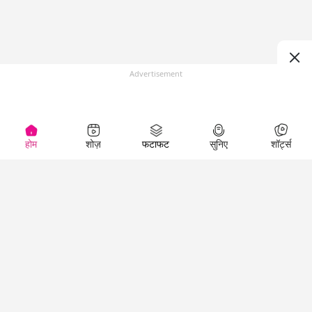
Advertisement
होम
शोज़
फटाफट
सुनिए
शॉर्ट्स
Top Shows
LallanKhas News
Entertainment
News
The Lallantop Show
Hindi Satire & Humor
Duniyadaari
Lallankhas Specials
Guest in the
Breaking News
Entertainment News
Newsroom
Top Political News
Hindi
Netanagri
Hindi
Top stories Cinema
Lallantop Baithki
Top History News
Entertainment Special
Kharcha Paani
Real Stories News
News
Aasan Bhasha Mein
Latest Political News
Top movies series
Social List
Top Literature News
review
Tarikh
Top Persons News
Latest Entertainment
Sehat
Top Profiles
News
The Cinema Show
Viral News