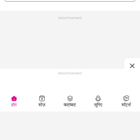
Advertisement
Advertisement
होम
शोज़
फटाफट
सुनिए
शॉर्ट्स
Top Shows
LallanKhas News
Entertainment
News
The Lallantop Show
Hindi Satire & Humor
Duniyadaari
Lallankhas Specials