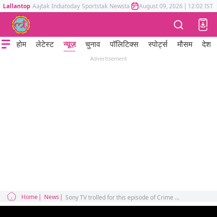
Lallantop
Aajtak
Indiatoday
Sportstak
Newstak
Mumbai Tak
August 09, 2026
Astrotak
|
12:02 IST
होम
लेटेस्ट
न्यूज़
चुनाव
पॉलिटिक्स
स्पोर्ट्स
मौसम
देश
Advertisement
Home
News
Sony TV trolled for this episode of Crime Patrol, removed the video and apologized