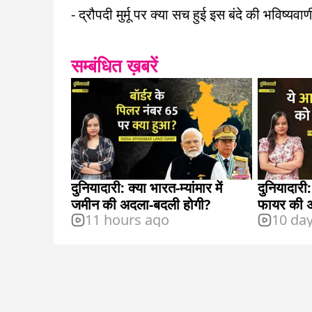
- द्रौपदी मुर्मू पर क्या सच हुई इस बंदे की भविष्यवा
सम्बंधित ख़बरें
दुनियादारी: क्या भारत-म्यांमार में
दुनियादारी:
जमीन की अदला-बदली होगी?
फायर की 
11 hours ago
10 da