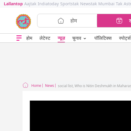
Lallantop
Aajtak
Indiatoday
Sportstak
Newstak
Mumbai Tak
Ast
होम
⌄
चुनाव
होम
लेटेस्ट
न्यूज़
पॉलिटिक्स
स्पोर्ट्स
Home
News
social list, Who is Nitin Deshmukh in Maharash