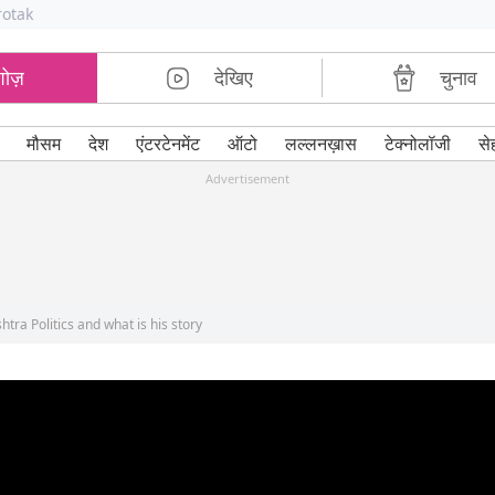
rotak
शोज़
देखिए
चुनाव
मौसम
देश
एंटरटेनमेंट
ऑटो
लल्लनख़ास
टेक्नोलॉजी
से
Advertisement
tra Politics and what is his story