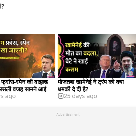
णी?
 फ्रांस-स्पेन की वाइल्ड
मोजतबा खामेनेई ने ट्रंप को क्या
असली वजह सामने आई
धमकी दे दी है?
ys ago
25 days ago
Advertisement