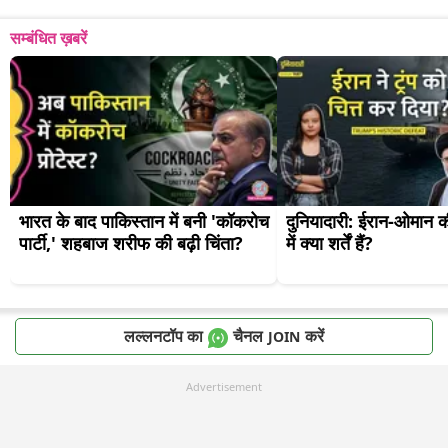
सम्बंधित ख़बरें
भारत के बाद पाकिस्तान में बनी 'कॉकरोच 
दुनियादारी: ईरान-ओमान की
पार्टी,' शहबाज शरीफ की बढ़ी चिंता?
में क्या शर्तें हैं?
लल्लनटॉप का
चैनल
करें
JOIN
Advertisement