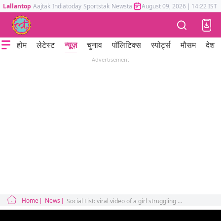
Lallantop
Aajtak
Indiatoday
Sportstak
Newstak
Mumbai Tak
August 09, 2026
Astrotak
|
14:22 IST
होम
लेटेस्ट
न्यूज़
चुनाव
पॉलिटिक्स
स्पोर्ट्स
मौसम
देश
Advertisement
Home
News
Social List: viral video of a girl struggling to travel in an overcrowded Mumbai local train