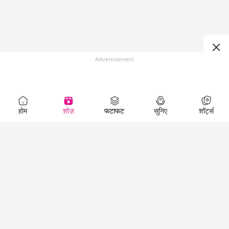
Advertisement
होम
शोज़
फटाफट
सुनिए
शॉर्ट्स
Top Shows
LallanKhas News
Entertainment
News
The Lallantop Show
Hindi Satire & Humor
Duniyadaari
Lallankhas Specials
Guest in the
Breaking News
Entertainment News
Newsroom
Top Political News
Hindi
Netanagri
Hindi
Top stories Cinema
Lallantop Baithki
Top History News
Entertainment Special
Kharcha Paani
Real Stories News
News
Aasan Bhasha Mein
Latest Political News
Top movies series
Social List
Top Literature News
review
Tarikh
Top Persons News
Latest Entertainment
Sehat
Top Profiles
News
The Cinema Show
Viral News