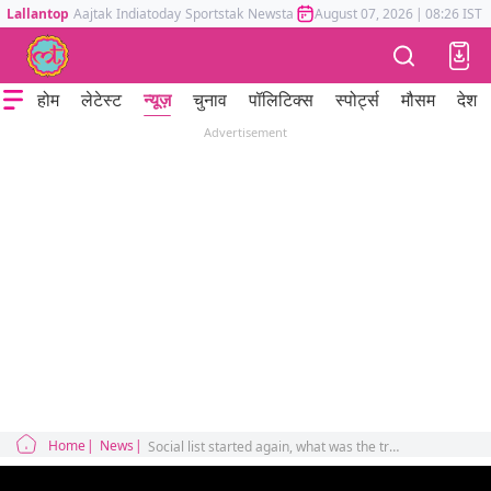
Lallantop
Aajtak
Indiatoday
Sportstak
Newstak
Mumbai Tak
August 07, 2026
Astrotak
|
08:26 IST
होम
लेटेस्ट
न्यूज़
चुनाव
पॉलिटिक्स
स्पोर्ट्स
मौसम
देश
Advertisement
Home
News
Social list started again, what was the truth behind the missing tweet of Biscuit and DD?