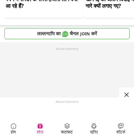
आ रहे हैं?
नारे क्यों लगाए गए?
लल्लनटॉप का
चैनल
करें
JOIN
Advertisement
Advertisement
होम
शोज़
फटाफट
सुनिए
शॉर्ट्स