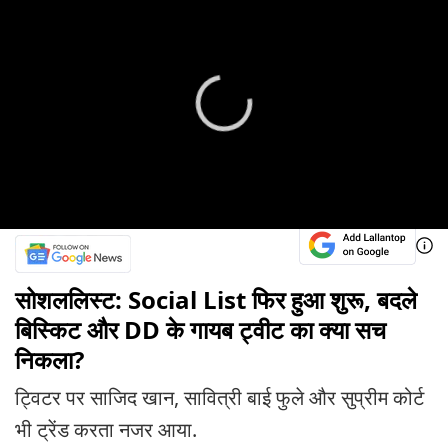
सोशललिस्ट: Social List फिर हुआ शुरू, बदले
बिस्किट और DD के गायब ट्वीट का क्या सच
निकला?
ट्विटर पर साजिद खान, सावित्री बाई फुले और सुप्रीम कोर्ट
भी ट्रेंड करता नजर आया.