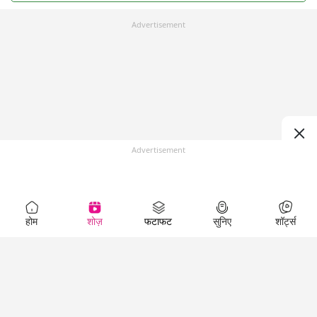
Advertisement
Advertisement
होम
शोज़
फटाफट
सुनिए
शॉर्ट्स
Top Shows
LallanKhas News
Entertainment
News
The Lallantop Show
Hindi Satire & Humor
Duniyadaari
Lallankhas Specials
Guest in the
Breaking News
Entertainment News
Newsroom
Top Political News
Hindi