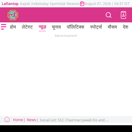
Lallantop
Aajtak
Indiatoday
Sportstak
Newstak
Mumbai Tak
August 07, 2026
Astrotak
|
04:37 IST
होम
लेटेस्ट
न्यूज़
चुनाव
पॉलिटिक्स
स्पोर्ट्स
मौसम
देश
Advertisement
Home
News
Social List: SSC Chairman Jawab Do and CJI Help Us trended on X, chaos over Answer Key and Remote Access