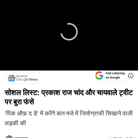
सोशल लिस्ट: प्रकाश राज चांद और चायवाले ट्वीट
पर बुरा फंसे
'पिक ऑफ़ द डे' में करेंगे बात मजे में जियोग्राफी सिखाने वाली
लड़की की