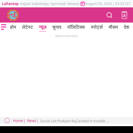
Lallantop
Aajtak
Indiatoday
Sportstak
Newstak
Mumbai Tak
August 09, 2026
Astrotak
|
05:35 IST
होम
लेटेस्ट
न्यूज़
चुनाव
पॉलिटिक्स
स्पोर्ट्स
मौसम
देश
Advertisement
Home
News
Social List Prakash Raj landed in trouble recently over a tweet on Chandraayan 3