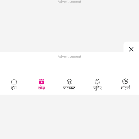
Advertisement
Advertisement
होम
शोज़
फटाफट
सुनिए
शॉर्ट्स
Top Shows
LallanKhas News
Entertainment
News
The Lallantop Show
Hindi Satire & Humor
Duniyadaari
Lallankhas Specials
Guest in the
Breaking News
Entertainment News
Newsroom
Top Political News
Hindi
Netanagri
Hindi
Top stories Cinema
Lallantop Baithki
Top History News
Entertainment Special