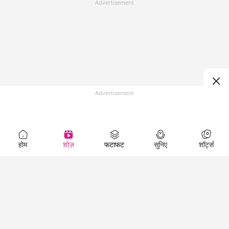
Advertisement
Advertisement
होम
शोज़
फटाफट
सुनिए
शॉर्ट्स
Top Shows
LallanKhas News
Entertainment
News
The Lallantop Show
Hindi Satire & Humor
Duniyadaari
Lallankhas Specials
Guest in the
Breaking News
Entertainment News
Newsroom
Top Political News
Hindi
Netanagri
Hindi
Top stories Cinema
Lallantop Baithki
Top History News
Entertainment Special