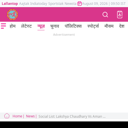
Lallantop
Aajtak
Indiatoday
Sportstak
Newstak
Mumbai Tak
August 09, 2026
Astrotak
|
09:50 IST
होम
लेटेस्ट
न्यूज़
चुनाव
पॉलिटिक्स
स्पोर्ट्स
मौसम
देश
Advertisement
Home
News
Social List: Lakshya Chaudhary Vs Aman Baisla Controversy: What are the allegations against them?