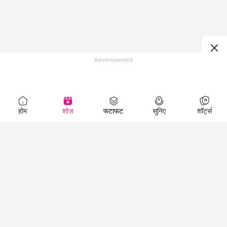
Advertisement
होम
शोज़
फटाफट
सुनिए
शॉर्ट्स
Top Shows
LallanKhas News
Entertainment
News
The Lallantop Show
Hindi Satire & Humor
Duniyadaari
Lallankhas Specials
Guest in the
Breaking News
Entertainment News
Newsroom
Top Political News
Hindi
Netanagri
Hindi
Top stories Cinema
Lallantop Baithki
Top History News
Entertainment Special
Kharcha Paani
Real Stories News
News
Aasan Bhasha Mein
Latest Political News
Top movies series
Social List
Top Literature News
review
Tarikh
Top Persons News
Latest Entertainment
Sehat
Top Profiles
News
The Cinema Show
Viral News