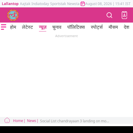
Lallantop
Aajtak
Indiatoday
Sportstak
Newstak
Mumbai Tak
August 08, 2026
Astrotak
|
15:41 IST
होम
लेटेस्ट
न्यूज़
चुनाव
पॉलिटिक्स
स्पोर्ट्स
मौसम
देश
Advertisement
Home
News
Social List chandrayaan 3 landing on moon social media reactions