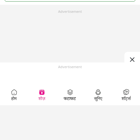
Advertisement
Advertisement
होम
शोज़
फटाफट
सुनिए
शॉर्ट्स
Top Shows
LallanKhas News
Entertainment
News
The Lallantop Show
Hindi Satire & Humor
Duniyadaari
Lallankhas Specials
Guest in the
Breaking News
Entertainment News
Newsroom
Top Political News
Hindi