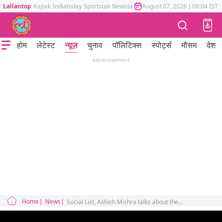
Lallantop
Aajtak
Indiatoday
Sportstak
Newstak
Mumbai Tak
August 07, 2026
Astrotak
|
06:04 IST
होम
लेटेस्ट
न्यूज़
चुनाव
पॉलिटिक्स
स्पोर्ट्स
मौसम
देश
Advertisement
Home
News
Social List, Ashish Mishra talks about the ongoing Maharashtra political crisis