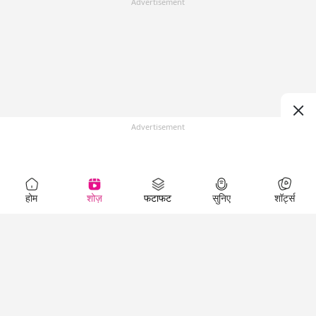
Advertisement
Advertisement
होम
शोज़
फटाफट
सुनिए
शॉर्ट्स
Top Shows
LallanKhas News
Entertainment
News
The Lallantop Show
Hindi Satire & Humor
Duniyadaari
Lallankhas Specials
Guest in the
Breaking News
Entertainment News
Newsroom
Top Political News
Hindi
Netanagri
Hindi
Top stories Cinema
Lallantop Baithki
Top History News
Entertainment Special