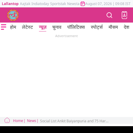
Lallantop
Aajtak
Indiatoday
Sportstak
Newstak
Mumbai Tak
August 07, 2026
Astrotak
|
09:08 IST
होम
लेटेस्ट
न्यूज़
चुनाव
पॉलिटिक्स
स्पोर्ट्स
मौसम
देश
Advertisement
Home
News
Social List Ankit Baiyanpuria and 75 Hard Challenge media influencer