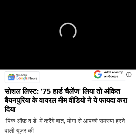
सोशल लिस्ट: '75 हार्ड चैलेंज' लिया तो अंकित
बैयनपुरिया के वायरल मीम वीडियो ने ये फायदा करा
दिया
'पिक ऑफ़ द डे' में करेंगे बात, योगा से आपकी समस्या हरने
वाली यूजर की