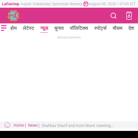
Lallantop
Aajtak
Indiatoday
Sportstak
Newstak
Mumbai Tak
August 09, 2026
Astrotak
|
07:45 IST
होम
लेटेस्ट
न्यूज़
चुनाव
पॉलिटिक्स
स्पोर्ट्स
मौसम
देश
Advertisement
Home
News
Shahbaz Sharif and Asim Munir meeting with Donald Trump