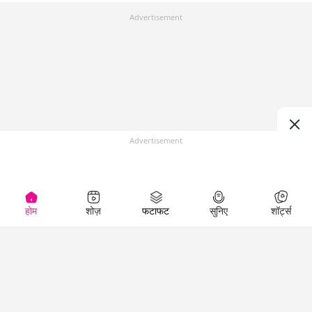
Advertisement
Advertisement
होम
शोज़
फटाफट
सुनिए
शॉर्ट्स
Top Shows
LallanKhas News
Entertainment
News
The Lallantop Show
Hindi Satire & Humor
Duniyadaari
Lallankhas Specials
Guest in the
Breaking News
Entertainment News
Newsroom
Top Political News
Hindi
Netanagri
Hindi
Top stories Cinema