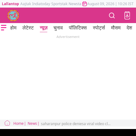
Lallantop
Aajtak
Indiatoday
Sportstak
Newstak
Mumbai Tak
August 09, 2026
Astrotak
|
10:26 IST
होम
लेटेस्ट
न्यूज़
चुनाव
पॉलिटिक्स
स्पोर्ट्स
मौसम
देश
Advertisement
Home
News
saharanpur police deniesa viral video claims where people are beaten up in jail