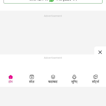
Advertisement
Advertisement
होम
शोज़
फटाफट
सुनिए
शॉर्ट्स
Top Shows
LallanKhas News
Entertainment
News
The Lallantop Show
Hindi Satire & Humor