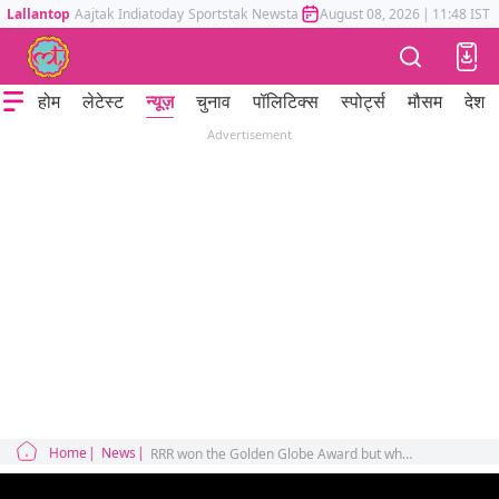
Lallantop
Aajtak
Indiatoday
Sportstak
Newstak
Mumbai Tak
August 08, 2026
Astrotak
|
11:48 IST
होम
लेटेस्ट
न्यूज़
चुनाव
पॉलिटिक्स
स्पोर्ट्स
मौसम
देश
Advertisement
Home
News
RRR won the Golden Globe Award but why was Jr NTR's accent trolled