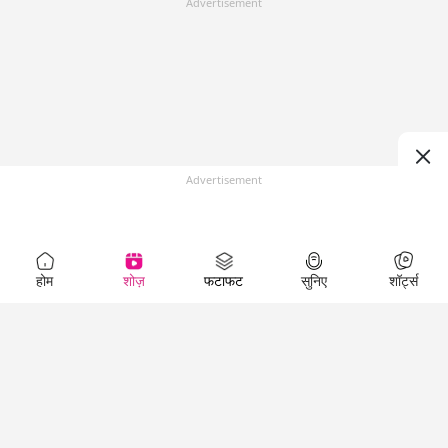
Advertisement
Advertisement
होम
शोज़
फटाफट
सुनिए
शॉर्ट्स
Top Shows
LallanKhas News
Entertainment
News
The Lallantop Show
Hindi Satire & Humor
Duniyadaari
Lallankhas Specials
Guest in the
Breaking News
Entertainment News
Newsroom
Top Political News
Hindi
Netanagri
Hindi
Top stories Cinema
Lallantop Baithki
Top History News
Entertainment Special