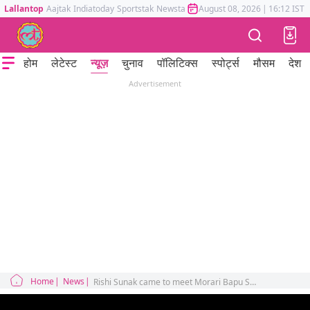
Lallantop
Aajtak
Indiatoday
Sportstak
Newstak
Mumbai Tak
August 08, 2026
Astrotak
|
16:12 IST
होम
लेटेस्ट
न्यूज़
चुनाव
पॉलिटिक्स
स्पोर्ट्स
मौसम
देश
Advertisement
Home
News
Rishi Sunak came to meet Morari Bapu Sunak said many things about Hinduism