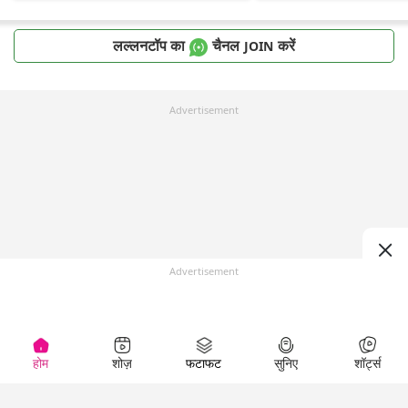
लल्लनटॉप का
चैनल
करें
JOIN
Advertisement
Advertisement
होम
शोज़
फटाफट
सुनिए
शॉर्ट्स