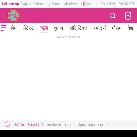
Lallantop
Aajtak
Indiatoday
Sportstak
Newstak
Mumbai Tak
August 09, 2026
Astrotak
|
05:30 IST
होम
लेटेस्ट
न्यूज़
चुनाव
पॉलिटिक्स
स्पोर्ट्स
मौसम
देश
Advertisement
Home
News
Rameshwar from azadpur mandi complete interview on lallantop