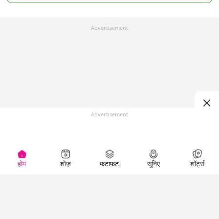
Advertisement
Advertisement
होम
शोज़
फटाफट
सुनिए
शॉर्ट्स
Top Shows
LallanKhas News
Entertainment
News
The Lallantop Show
Hindi Satire & Humor
Duniyadaari
Lallankhas Specials