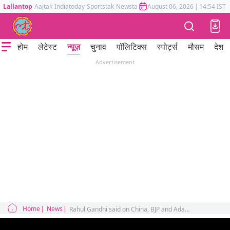
Lallantop
Aajtak
Indiatoday
Sportstak
Newstak
Mumbai Tak
August 06, 2026
Astrotak
|
14:54 IST
होम
लेटेस्ट
न्यूज़
चुनाव
पॉलिटिक्स
स्पोर्ट्स
मौसम
देश
Advertisement
Home
News
Rahul Gandhi said on China, BJP and Adani in Kargil, 'Prime Minister is not telling the truth'