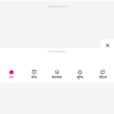
Advertisement
Advertisement
होम
शोज़
फटाफट
सुनिए
शॉर्ट्स
Top Shows
LallanKhas News
Entertainment
News
The Lallantop Show
Hindi Satire & Humor
Duniyadaari
Lallankhas Specials
Guest in the
Breaking News
Entertainment News
Newsroom
Top Political News
Hindi
Netanagri
Hindi
Top stories Cinema