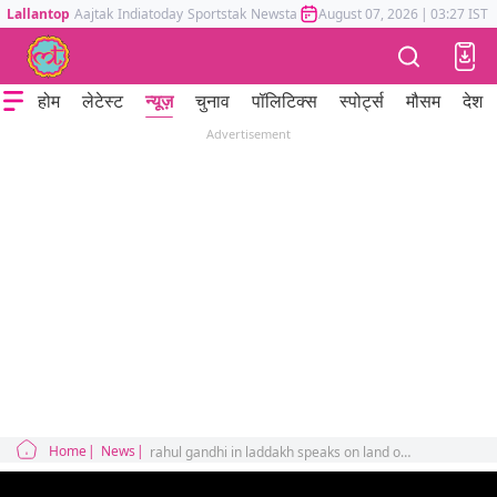
Lallantop
Aajtak
Indiatoday
Sportstak
Newstak
Mumbai Tak
August 07, 2026
Astrotak
|
03:27 IST
होम
लेटेस्ट
न्यूज़
चुनाव
पॉलिटिक्स
स्पोर्ट्स
मौसम
देश
Advertisement
Home
News
rahul gandhi in laddakh speaks on land occupied by china