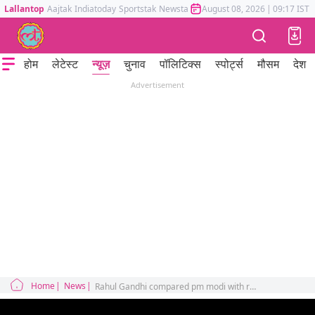
Lallantop
Aajtak
Indiatoday
Sportstak
Newstak
Mumbai Tak
August 08, 2026
Astrotak
|
09:17 IST
होम
लेटेस्ट
न्यूज़
चुनाव
पॉलिटिक्स
स्पोर्ट्स
मौसम
देश
Advertisement
Home
News
Rahul Gandhi compared pm modi with ravan