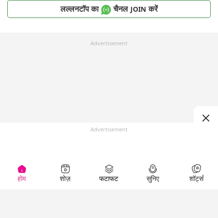
लल्लनटॉप का
चैनल
करें
JOIN
Advertisement
Advertisement
होम
शोज़
फटाफट
सुनिए
शॉर्ट्स
Top Shows
LallanKhas News
Entertainment