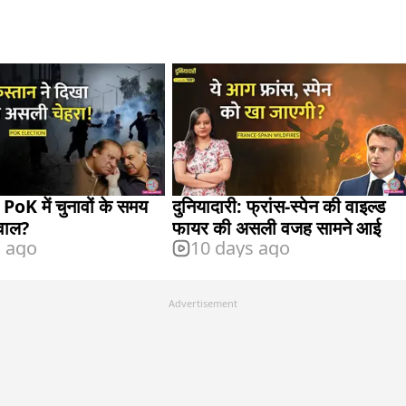
 PoK में चुनावों के समय
दुनियादारी: फ्रांस-स्पेन की वाइल्ड
बवाल?
फायर की असली वजह सामने आई
s ago
10 days ago
Advertisement