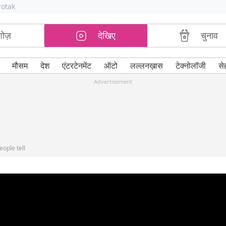
rotak
शोज़
देखिए
चुनाव
मौसम
देश
एंटरटेनमेंट
ऑटो
लल्लनख़ास
टेक्नोलॉजी
से
Advertisement
eople tell