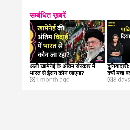
सम्बंधित ख़बरें
अली खामेनेई के अंतिम संस्कार में
दुनियादारी:
भारत से ईरान कौन जाएगा?
क्यों मचा 
1 month ago
8 day