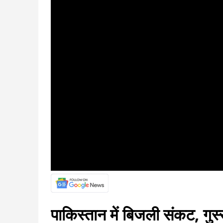
पाकिस्‍तान में बिजली संकट, गुस्‍