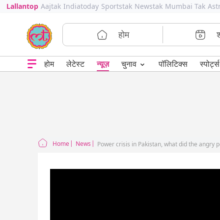
Lallantop
Aajtak
Indiatoday
Sportstak
Newstak
Mumbai Tak
Ast
होम
⌄
चुनाव
होम
लेटेस्ट
न्यूज़
पॉलिटिक्स
स्पोर्ट्स
Home
News
Power crisis in Pakistan, what did the angry p