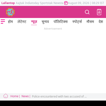
Lallantop
Aajtak
Indiatoday
Sportstak
Newstak
Mumbai Tak
August 09, 2026
Astrotak
|
08:29 IST
होम
लेटेस्ट
न्यूज़
चुनाव
पॉलिटिक्स
स्पोर्ट्स
मौसम
देश
Advertisement
Home
News
Police encountered with two accused of Noah violence