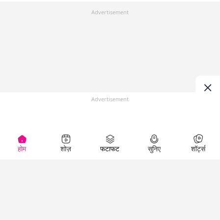
Advertisement
Advertisement
होम
शोज़
फटाफट
सुनिए
शॉर्ट्स
Top Shows
LallanKhas News
Entertainment
News
The Lallantop Show
Hindi Satire & Humor
Duniyadaari
Lallankhas Specials
Guest in the
Breaking News
Entertainment News
Newsroom
Top Political News
Hindi
Netanagri
Hindi
Top stories Cinema